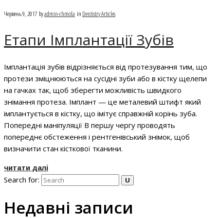
Червень 9, 2017
by
admin-chmola
in
Dentistry Articles
Етапи Імплантації Зубів
Імплантація зубів відрізняється від протезування тим, що
протези зміцнюються на сусідні зуби або в кістку щелепи
на гачках так, щоб зберегти можливість швидкого
знімання протеза. Імплант — це металевий штифт який
імплантується в кістку, що імітує справжній корінь зуба.
Попередні маніпуляції В першу чергу проводять
попереднє обстеження і рентгенівський знімок, щоб
визначити стан кісткової тканини.
читати далі
Search for:
Недавні записи