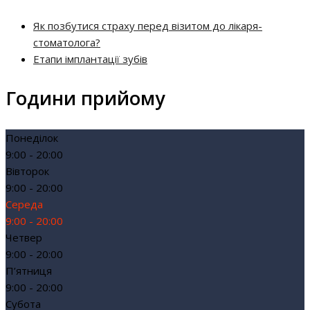
Як позбутися страху перед візитом до лікаря-
стоматолога?
Етапи імплантації зубів
Години прийому
Понеділок
9:00 - 20:00
Вівторок
9:00 - 20:00
Середа
9:00 - 20:00
Четвер
9:00 - 20:00
П’ятниця
9:00 - 20:00
Субота