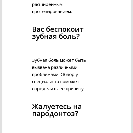
расширенным
протезированием.
Вас беспокоит
зубная боль?
Зубная боль может быть
вызвана различными
проблемами. Обзор у
специалиста поможет
определить ее причину.
Жалуетесь на
пародонтоз?