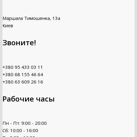
Маршала Тимошенка, 13а
Киев
Звоните!
+380 95 433 03 11
+380 68 155 46 64
+380 63 609 26 16
Рабочие часы
Пн - Пт: 9:00 - 20:00
Сб: 10:00 - 16:00