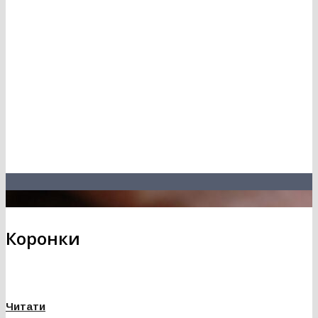
Коронки
Читати