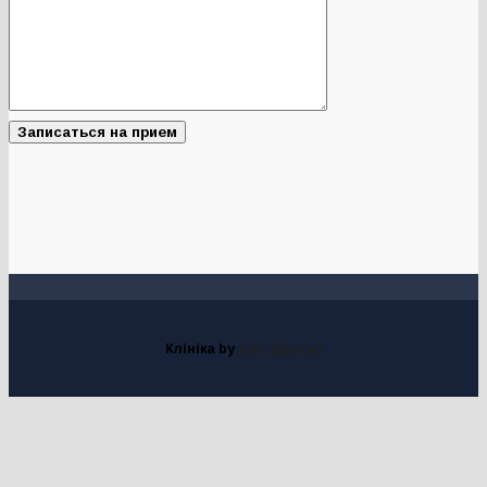
Клініка
by
Арт-Дентал