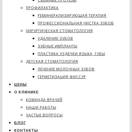
СЪЕМНЫЕ ПРОТЕЗЫ
ПРОФИЛАКТИКА
РЕМИНЕРАЛИЗИРУЮЩАЯ ТЕРАПИЯ
ПРОФЕССИОНАЛЬНАЯ ЧИСТКА ЗУБОВ
ХИРУРГИЧЕСКАЯ СТОМАТОЛОГИЯ
УДАЛЕНИЕ ЗУБОВ
ЗУБНЫЕ ИМПЛАНТЫ
ПЛАСТИКА УЗДЕЧКИ ЯЗЫКА, ГУБЫ
ДЕТСКАЯ СТОМАТОЛОГИЯ
ЛЕЧЕНИЕ МОЛОЧНЫХ ЗУБОВ
ГЕРМЕТИЗАЦИЯ ФИССУР
ЦЕНЫ
О КЛИНИКЕ
КОМАНДА ВРАЧЕЙ
НАШИ РАБОТЫ
ЧАСТЫЕ ВОПРОСЫ
БЛОГ
КОНТАКТЫ