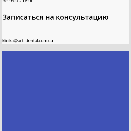
Вс: 9:00 - 16:00
Записаться на консультацию
klinika@art-dental.com.ua