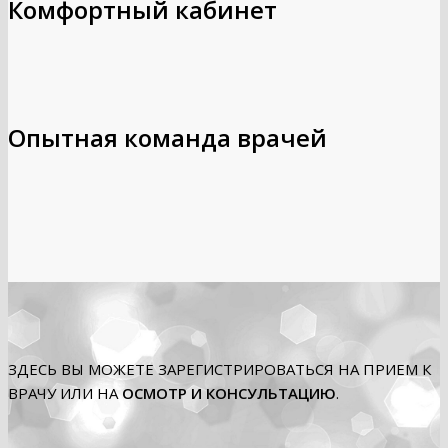
Комфортный кабинет
Опытная команда врачей
ЗДЕСЬ ВЫ МОЖЕТЕ ЗАРЕГИСТРИРОВАТЬСЯ НА ПРИЕМ К
ВРАЧУ ИЛИ НА
ОСМОТР И КОНСУЛЬТАЦИЮ
.