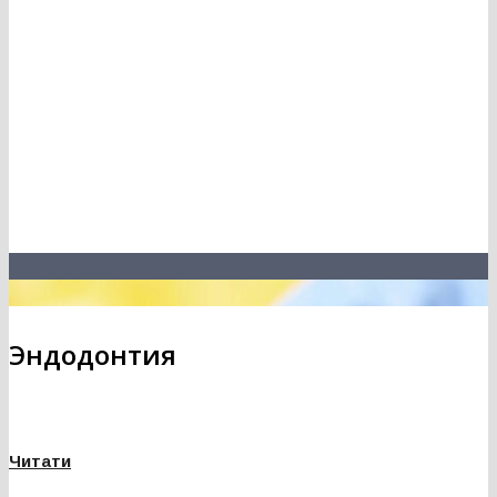
Эндодонтия
Читати