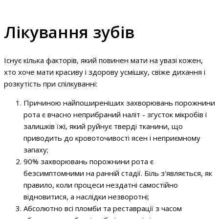
Лікування зубів
Існує кілька факторів, який повинен мати на увазі кожен,
хто хоче мати красиву і здорову усмішку, свіже дихання і
розкутість при спілкуванні:
Причиною найпоширеніших захворювань порожнини
рота є вчасно неприбраний наліт - згусток мікробів і
залишків їжі, який руйнує тверді тканини, що
приводить до кровоточивості ясен і неприємному
запаху;
90% захворювань порожнини рота є
безсимптомними на ранній стадії. Біль з'являється, як
правило, коли процеси нездатні самостійно
відновитися, а наслідки незворотні;
Абсолютно всі пломби та реставрації з часом