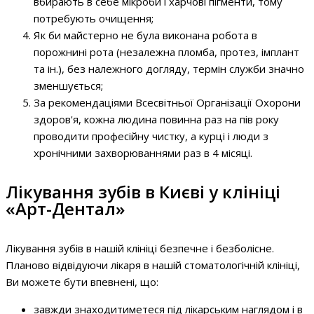
вбирають в себе мікроби і харчові пігменти, тому
потребують очищення;
Як би майстерно не була виконана робота в
порожнині рота (незалежна пломба, протез, імплант
та ін.), без належного догляду, термін служби значно
зменшується;
За рекомендаціями Всесвітньої Організації Охорони
здоров'я, кожна людина повинна раз на пів року
проводити професійну чистку, а курці і люди з
хронічними захворюваннями раз в 4 місяці.
Лікування зубів в Києві у клініці
«Арт-Дентал»
Лікування зубів в нашій клініці безпечне і безболісне.
Планово відвідуючи лікаря в нашій стоматологічній клініці,
Ви можете бути впевнені, що:
завжди знаходитиметеся під лікарським наглядом і в